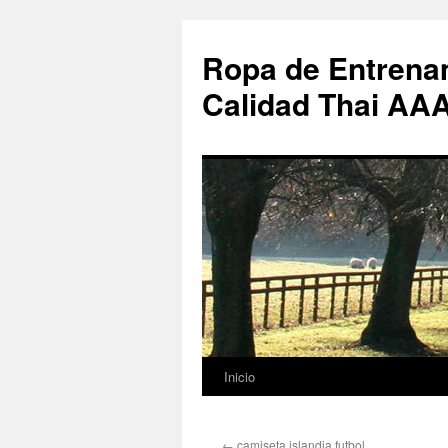
Ropa de Entrenam
Calidad Thai AA
Inicio
Saltar
al
←
camiseta islandia futbol