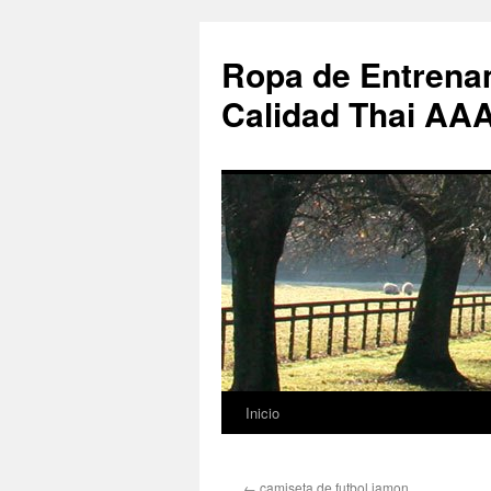
Ropa de Entrenam
Calidad Thai AA
Inicio
Saltar
al
←
camiseta de futbol jamon