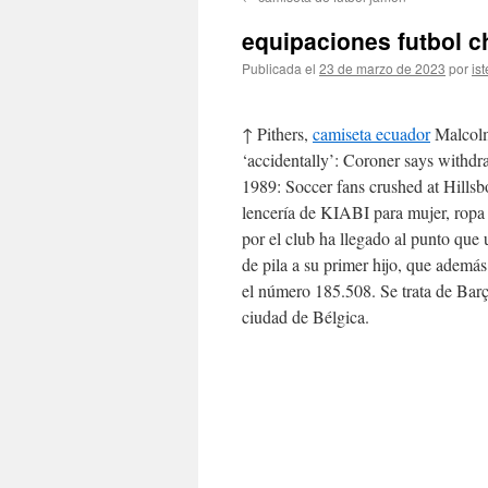
contenido
equipaciones futbol 
Publicada el
23 de marzo de 2023
por
ist
↑ Pithers,
camiseta ecuador
Malcolm
‘accidentally’: Coroner says withd
1989: Soccer fans crushed at Hills
lencería de KIABI para mujer, ropa 
por el club ha llegado al punto qu
de pila a su primer hijo, que además
el número 185.508. Se trata de Bar
ciudad de Bélgica.