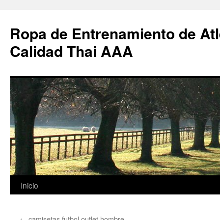
Ropa de Entrenamiento de Atl
Calidad Thai AAA
Saltar
Inicio
al
←
camisetas futbol outlet hombre