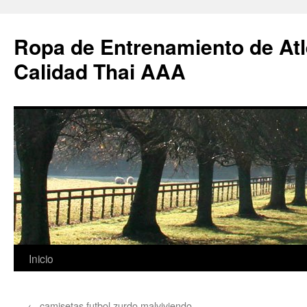
Ropa de Entrenamiento de Atl
Calidad Thai AAA
Saltar
Inicio
al
←
camisetas futbol zurdo malviviendo