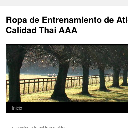
Ropa de Entrenamiento de Atl
Calidad Thai AAA
Saltar
Inicio
al
←
camiseta futbol iron maiden