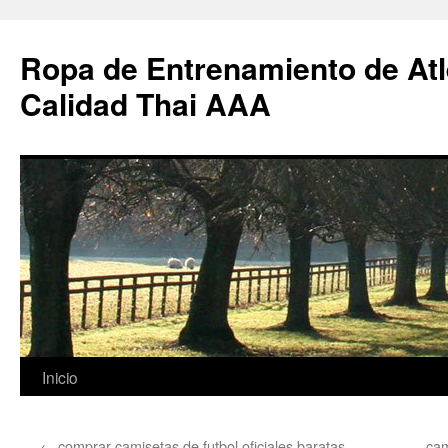
Ropa de Entrenamiento de Atl
Calidad Thai AAA
Saltar
Inicio
al
←
comprar camisetas de futbol oficiales baratas
cam