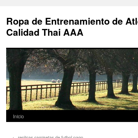
Ropa de Entrenamiento de Atl
Calidad Thai AAA
Saltar
Inicio
al
←
replicas camisetas de futbol pago