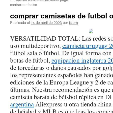
contenido
contrareembolso
comprar camisetas de futbol o
Publicada el
14 de abril de 2023
por
istern
VERSATILIDAD TOTAL: Las redes son 
uso multideportivo,
camiseta uruguay 
fútbol sala o fútbol. De igual forma con
botas de fútbol,
equipacion inglaterra 2
de torceduras o daños causados por golp
los representantes españoles han ganado
ediciones de la Europa League y 2 de cam
últimas. Nuestra recomendación es que 
camiseta barata de béisbol réplica en D
argentina
Aliexpress u otra tienda china
de béisbol y MLB es que leas los comen