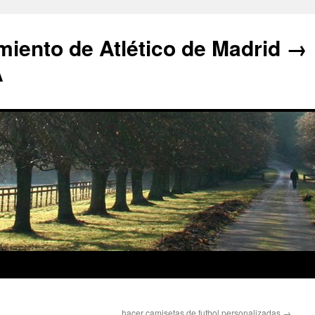
iento de Atlético de Madrid →
A
hacer camisetas de futbol personalizadas
→