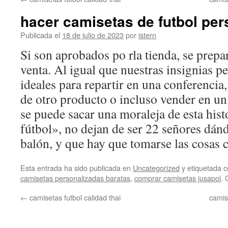
contenido
hacer camisetas de futbol per
Publicada el
18 de julio de 2023
por
istern
Si son aprobados po rla tienda, se prep
venta. Al igual que nuestras insignias p
ideales para repartir en una conferencia
de otro producto o incluso vender en un 
se puede sacar una moraleja de esta hist
fútbol», no dejan de ser 22 señores dán
balón, y que hay que tomarse las cosas c
Esta entrada ha sido publicada en
Uncategorized
y etiquetada
camisetas personalizadas baratas
,
comprar camisetas jusapol
. 
←
camisetas futbol calidad thai
camis