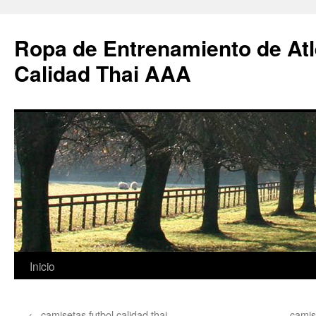
Ropa de Entrenamiento de Atl
Calidad Thai AAA
Saltar
Inicio
al
←
camisetas futbol calidad thai
camis