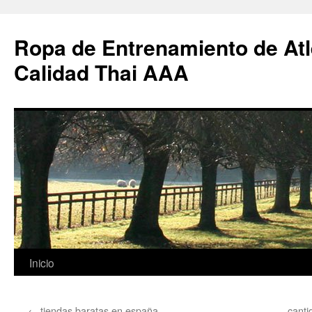
Ropa de Entrenamiento de Atl
Calidad Thai AAA
Saltar
Inicio
al
←
tiendas baratas en españa
cant