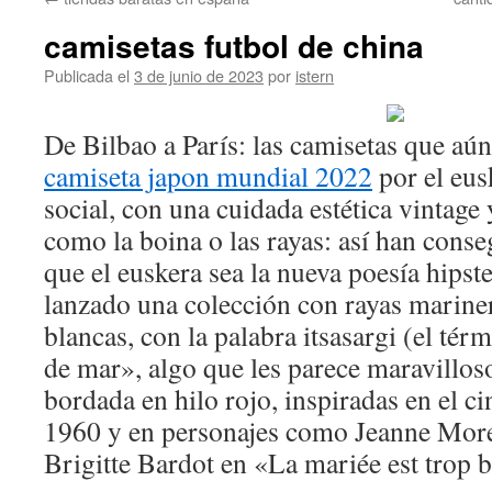
contenido
camisetas futbol de china
Publicada el
3 de junio de 2023
por
istern
De Bilbao a París: las camisetas que a
camiseta japon mundial 2022
por el eusk
social, con una cuidada estética vintag
como la boina o las rayas: así han cons
que el euskera sea la nueva poesía hipst
lanzado una colección con rayas marine
blancas, con la palabra itsasargi (el tér
de mar», algo que les parece maravillos
bordada en hilo rojo, inspiradas en el ci
1960 y en personajes como Jeanne More
Brigitte Bardot en «La mariée est trop b