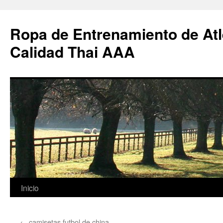
Ropa de Entrenamiento de Atl
Calidad Thai AAA
Saltar
Inicio
al
←
camisetas futbol de china