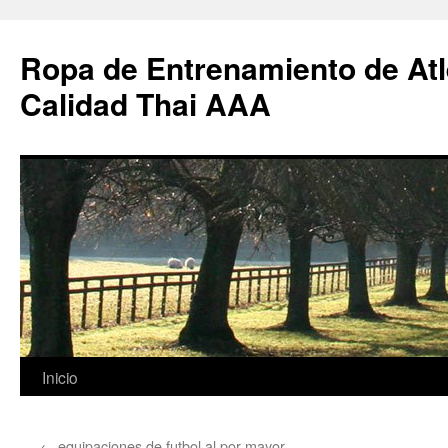
Ropa de Entrenamiento de Atl
Calidad Thai AAA
Saltar
Inicio
al
←
equipaciones de futbol al por mayor