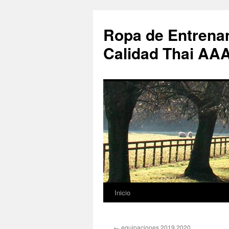
Ropa de Entrenam
Calidad Thai AA
Inicio
Saltar
al
←
equipaciones 2019 2020