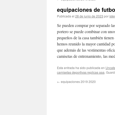
contenido
equipaciones de futbo
Publicada el
28 de junio de 2023
por
iste
Se pueden comprar por separado las 
portero se puede combinar con unos
pequeños de la casa también tienen 
hemos reunido la mayor cantidad po
que además de las vestimentas ofic
camisetas de entrenamiento, las me
Esta entrada ha sido publicada en
Uncate
camisetas deportivas replicas aaa
. Guard
←
equipaciones 2019 2020