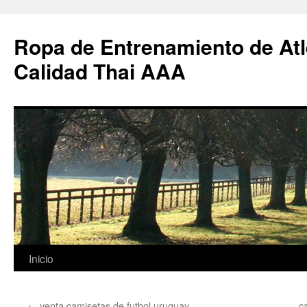
Ropa de Entrenamiento de Atl
Calidad Thai AAA
Saltar
Inicio
al
←
venta camisetas de futbol uruguay
c