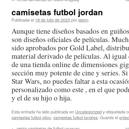
contenido
camisetas futbol jordan
Publicada el
18 de julio de 2023
por
istern
Aunque tiene diseños basados en guiños 
son diseños oficiales de películas. Muc
sido aprobados por Gold Label, distribui
material derivado de películas. Al igual q
de una tienda online de dimensiones gi
sección muy potente de cine y series. Si
Star Wars, no puedes faltar a esta ocasi
personalizado como este , en el que po
y el de su hijo o hija.
Esta entrada ha sido publicada en
Uncategorized
y etiquetada
camisetas futbol gijon
,
camisetas futbol londres
. Guarda el
enla
←
venta camisetas de futbol uruguay
c