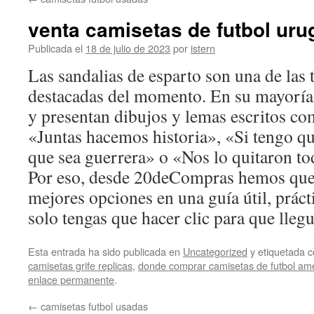
contenido
venta camisetas de futbol ur
Publicada el
18 de julio de 2023
por
istern
Las sandalias de esparto son una de las
destacadas del momento. En su mayoría
y presentan dibujos y lemas escritos co
«Juntas hacemos historia», «Si tengo qu
que sea guerrera» o «Nos lo quitaron to
Por eso, desde 20deCompras hemos quer
mejores opciones en una guía útil, práct
solo tengas que hacer clic para que lleg
Esta entrada ha sido publicada en
Uncategorized
y etiquetada
camisetas grife replicas
,
donde comprar camisetas de futbol ame
enlace permanente
.
←
camisetas futbol usadas