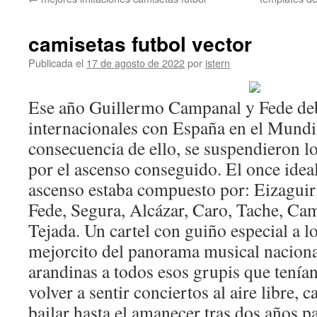
contenido
camisetas futbol vector
Publicada el
17 de agosto de 2022
por
istern
Ese año Guillermo Campanal y Fede d
internacionales con España en el Mundi
consecuencia de ello, se suspendieron lo
por el ascenso conseguido. El once idea
ascenso estaba compuesto por: Eizaguir
Fede, Segura, Alcázar, Caro, Tache, Ca
Tejada. Un cartel con guiño especial a l
mejorcito del panorama musical naciona
arandinas a todos esos grupis que tení
volver a sentir conciertos al aire libre, c
bailar hasta el amanecer tras dos años 