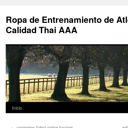
Ropa de Entrenamiento de Atl
Calidad Thai AAA
Saltar
Inicio
al
←
camisetas futbol online baratas
edi