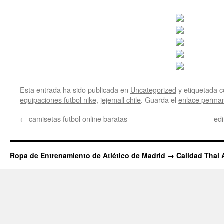
Esta entrada ha sido publicada en
Uncategorized
y etiquetada
equipaciones futbol nike
,
jejemall chile
. Guarda el
enlace perma
←
camisetas futbol online baratas
edi
Ropa de Entrenamiento de Atlético de Madrid → Calidad Thai