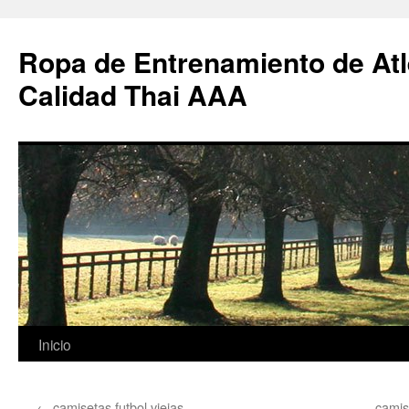
Ropa de Entrenamiento de Atl
Calidad Thai AAA
Saltar
Inicio
al
←
camisetas futbol viejas
camis