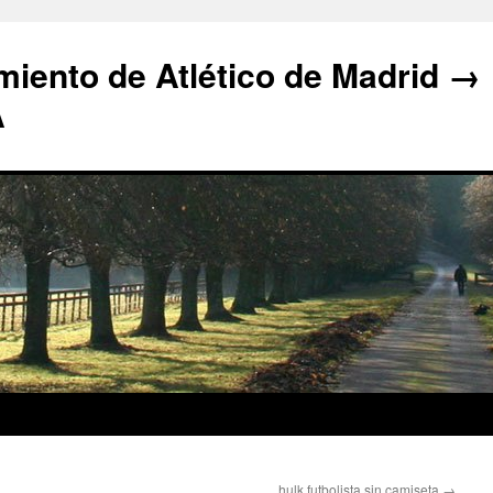
iento de Atlético de Madrid →
A
hulk futbolista sin camiseta
→