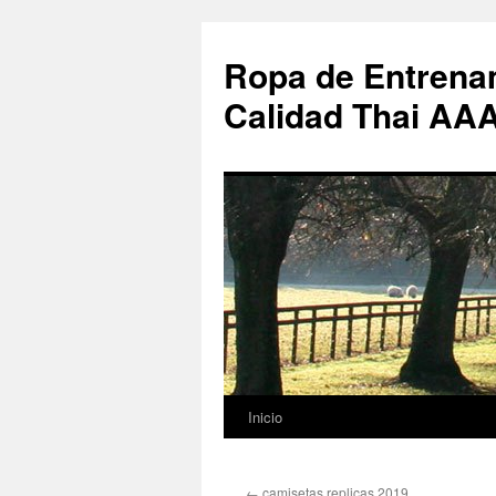
Ropa de Entrenam
Calidad Thai AA
Inicio
Saltar
al
←
camisetas replicas 2019