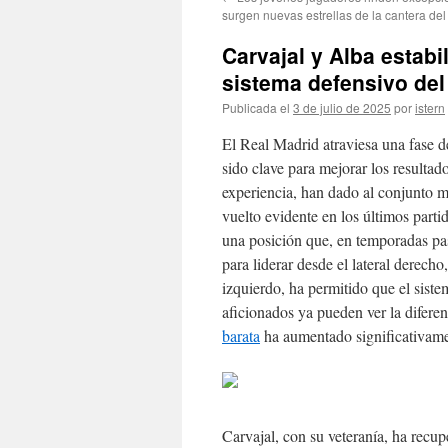
contenido
surgen nuevas estrellas de la cantera de
Carvajal y Alba estabi
sistema defensivo del
Publicada el
3 de julio de 2025
por
istern
El Real Madrid atraviesa una fase de
sido clave para mejorar los resultad
experiencia, han dado al conjunto m
vuelto evidente en los últimos parti
una posición que, en temporadas pa
para liderar desde el lateral derech
izquierdo, ha permitido que el sist
aficionados ya pueden ver la diferenc
barata
ha aumentado significativame
Carvajal, con su veteranía, ha recup