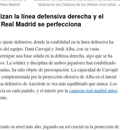
l Real Madrid
tácticas en los Clásicos de los últimos cinco años
→
lizan la línea defensiva derecha y el
 Real Madrid se perfecciona
 ajuste defensivo, donde la estabilidad en la línea defensiva ha
os del equipo. Dani Carvajal y Jordi Alba, con su vasta
erengue una base sólida en la defensa derecha, algo que se ha
dos. La solidez y disciplina de ambos jugadores han estabilizado
sadas, ha sido objeto de preocupación. La capacidad de Carvajal
o, complementada por la proyección ofensiva de Alba en el lateral
ema defensivo de Ancelotti se vea más equilibrado que nunca. Los
ia en cada partido, y el interés por la
camiseta real madrid niños
nte.
erado su nivel más alto, jugando un rol crucial en la protección de