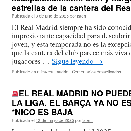
línea
estrellas de la cantera del Re
defen
dere
Publicada el
3 de julio de 2025
por
istern
y
El Real Madrid siempre ha sido conocid
el
siste
impresionante capacidad para descubrir 
defen
joven, y esta temporada no es la excep
del
Real
que la cantera del club parece más viva
Madr
jugadores …
Sigue leyendo
→
se
perfe
en
Publicado en
mica-real madrid
|
Comentarios desactivados
Los
jóven
jugad
EL REAL MADRID NO PUED
rinde
LA LIGA. EL BARÇA YA NO E
exce
bien
*NICO ES BAJA
y
surg
Publicada el
12 de mayo de 2025
por
istern
nuev
estre