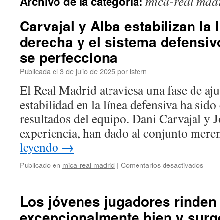
mica-real mad
Archivo de la categoría:
contenido
Carvajal y Alba estabilizan la 
derecha y el sistema defensiv
se perfecciona
Publicada el
3 de julio de 2025
por
istern
El Real Madrid atraviesa una fase de aju
estabilidad en la línea defensiva ha sido
resultados del equipo. Dani Carvajal y J
experiencia, han dado al conjunto me
leyendo
→
en
Publicado en
mica-real madrid
|
Comentarios desactivados
Carva
y
Alba
Los jóvenes jugadores rinden
estab
excepcionalmente bien y sur
la