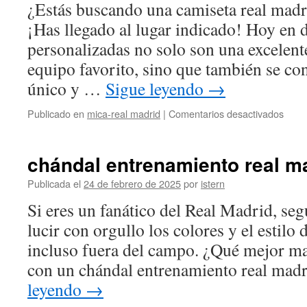
¿Estás buscando una camiseta real madr
¡Has llegado al lugar indicado! Hoy en d
personalizadas no solo son una excelent
equipo favorito, sino que también se co
único y …
Sigue leyendo
→
en
Publicado en
mica-real madrid
|
Comentarios desactivados
cami
real
madr
chándal entrenamiento real m
perso
niño
Publicada el
24 de febrero de 2025
por
istern
Si eres un fanático del Real Madrid, seg
lucir con orgullo los colores y el estilo 
incluso fuera del campo. ¿Qué mejor ma
con un chándal entrenamiento real ma
leyendo
→