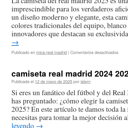
La camiseta del real madrid 2025 es un
de
imprescindible para los verdaderos afic
la
un diseño moderno y elegante, esta cami
cante
del
colores tradicionales del equipo, blanco
Real
innovadores que destacan su exclusivi
Madr
→
en
Publicado en
mica-real madrid
|
Comentarios desactivados
EL
REA
camiseta real madrid 2024 20
MAD
NO
Publicada el
12 de mayo de 2025
por
istern
PUE
Si eres un fanático del fútbol y del Rea
REN
EN
has preguntado: ¿cómo elegir la camise
LA
2025? En este artículo te damos toda la
LIGA
EL
necesitas para tomar la mejor decisió
BAR
leyendo
→
YA