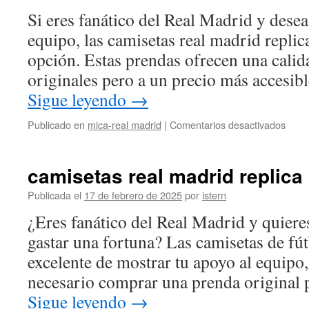
Si eres fanático del Real Madrid y desea
equipo, las camisetas real madrid replic
opción. Estas prendas ofrecen una calida
originales pero a un precio más accesib
Sigue leyendo
→
en
Publicado en
mica-real madrid
|
Comentarios desactivados
La
NUE
camisetas real madrid replica
cami
del
Publicada el
17 de febrero de 2025
por
istern
REA
¿Eres fanático del Real Madrid y quieres
MAD
2022
gastar una fortuna? Las camisetas de fú
*BR
excelente de mostrar tu apoyo al equipo
FAN
*UN
necesario comprar una prenda original p
*
Sigue leyendo
→
#19