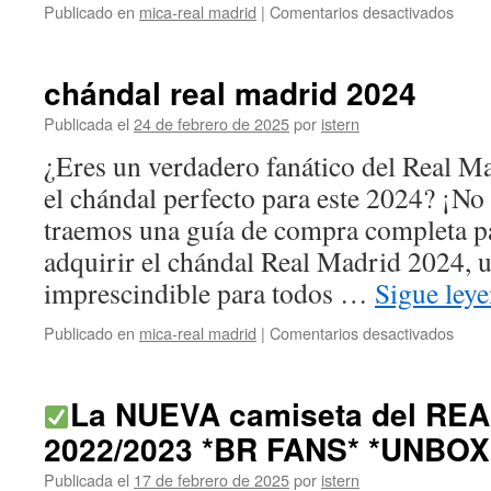
en
Publicado en
mica-real madrid
|
Comentarios desactivados
chán
entr
real
chándal real madrid 2024
madr
Publicada el
24 de febrero de 2025
por
istern
¿Eres un verdadero fanático del Real M
el chándal perfecto para este 2024? ¡N
traemos una guía de compra completa p
adquirir el chándal Real Madrid 2024, u
imprescindible para todos …
Sigue ley
en
Publicado en
mica-real madrid
|
Comentarios desactivados
chán
real
madr
La NUEVA camiseta del RE
2024
2022/2023 *BR FANS* *UNBOX
Publicada el
17 de febrero de 2025
por
istern