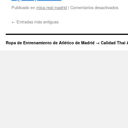
en
Publicado en
mica-real madrid
|
Comentarios desactivados
cami
real
←
Entradas más antiguas
madr
repli
Ropa de Entrenamiento de Atlético de Madrid → Calidad Thai