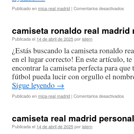
NO
en
Publicado en
mica-real madrid
|
Comentarios desactivados
EST
cami
TAN
real
FUE
madr
camiseta ronaldo real madrid 
*NIC
2024
ES
2025
Publicada el
14 de abril de 2025
por
istern
BAJ
¿Estás buscando la camiseta ronaldo rea
en el lugar correcto! En este artículo, t
encontrar la camiseta perfecta para que 
fútbol pueda lucir con orgullo el nombr
Sigue leyendo
→
en
Publicado en
mica-real madrid
|
Comentarios desactivados
cami
ronal
real
camiseta real madrid personal
madr
niño
Publicada el
14 de abril de 2025
por
istern