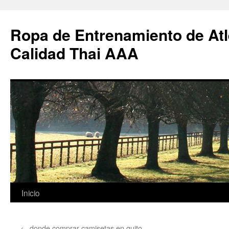
Ropa de Entrenamiento de Atl
Calidad Thai AAA
Saltar
Inicio
al
←
donde comprar camisetas en quito