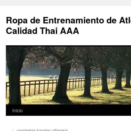
Ropa de Entrenamiento de Atl
Calidad Thai AAA
Saltar
Inicio
al
←
camisetas baratas villarreal