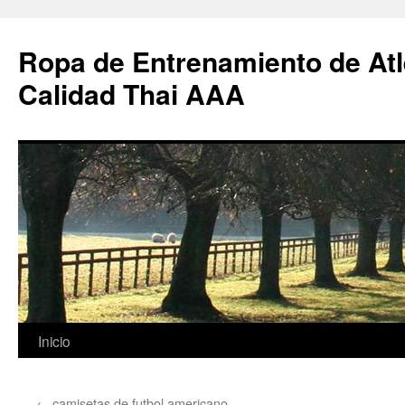
Ropa de Entrenamiento de Atl
Calidad Thai AAA
Saltar
Inicio
al
←
camisetas de futbol americano