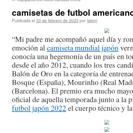
contenido
camisetas de futbol american
Publicada el
20 de febrero de 2023
por
istern
“Mi padre me acompañó aquel día y rom
emoción al
camiseta mundial japón
verm
conocía una hegemonía de un país en tor
desde el año 2012, cuando los tres cand
Balón de Oro en la categoría de entrena
Bosque (España), Mourinho (Real Madr
(Barcelona). El premio era mucho mayor:
oficial de aquella temporada junto a la p
futbol japón 2022
el cuerpo técnico y la