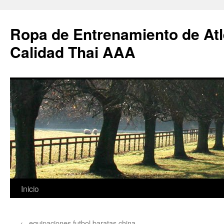
Ropa de Entrenamiento de Atl
Calidad Thai AAA
Saltar
Inicio
al
←
equipaciones futbol baratas china