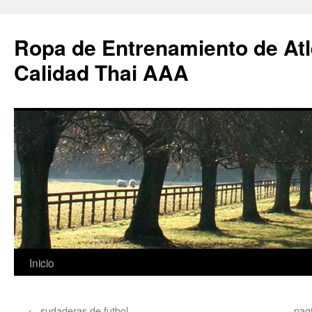
Ropa de Entrenamiento de Atl
Calidad Thai AAA
Saltar
Inicio
al
←
sudaderas de futbol
pag