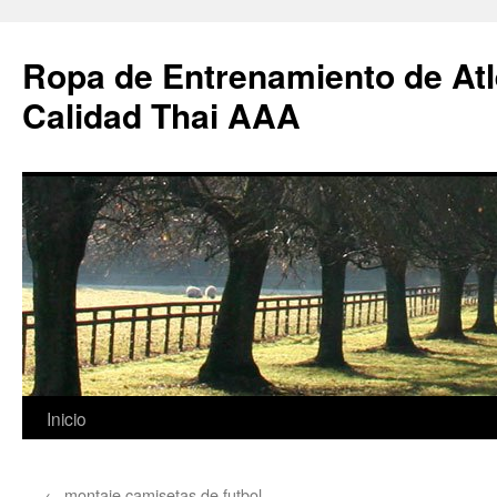
Ropa de Entrenamiento de Atl
Calidad Thai AAA
Saltar
Inicio
al
←
montaje camisetas de futbol