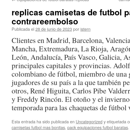
contenido
replicas camisetas de futbol 
contrareembolso
Publicada el
28 de junio de 2023
por
istern
Clientes en Madrid, Barcelona, Valencia,
Mancha, Extremadura, La Rioja, Aragón,
León, Andalucía, País Vasco, Galicia, As
principales capitales y provincias. Adol
colombiano de fútbol, miembro de una 
jugadores de su país a la que también pe
otros, René Higuita, Carlos Pibe Valder
y Freddy Rincón. El otoño y el invierno
temporada para las chaquetas de fútbol 
Esta entrada ha sido publicada en
Uncategorized
y etiquetada
camisetas futbol mas bonitas
,
pack equipaciones futbol baratas
.