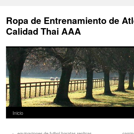
Ropa de Entrenamiento de Atl
Calidad Thai AAA
Saltar
Inicio
al
←
equipaciones de futbol baratas replicas
camis